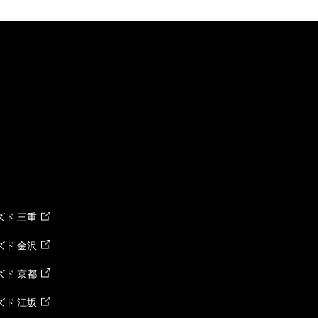
ド 三重
ド 金沢
ド 京都
ド 江坂