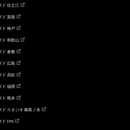
ズド 住之江
ド 箕面
ド 神戸
ズド 和歌山
ド 倉敷
ド 広島
ド 高松
ド 福岡
ド 熊本
ド スタジオ 御茶ノ水
ド CPO