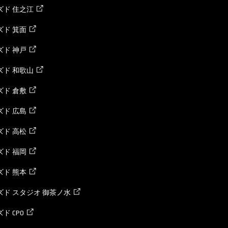
ズド 住之江
ド 箕面
ド 神戸
ズド 和歌山
ド 倉敷
ド 広島
ド 高松
ド 福岡
ド 熊本
ド スタジオ 御茶ノ水
ド CPO