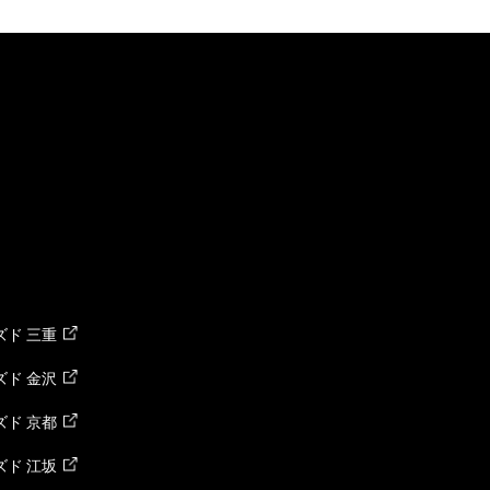
ド 三重
ド 金沢
ド 京都
ド 江坂