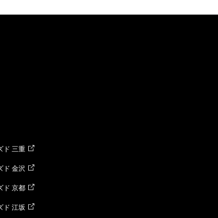
ド 三重
ド 金沢
ド 京都
ド 江坂