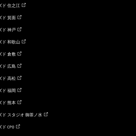
ズド 住之江
ド 箕面
ド 神戸
ズド 和歌山
ド 倉敷
ド 広島
ド 高松
ド 福岡
ド 熊本
ド スタジオ 御茶ノ水
ド CPO