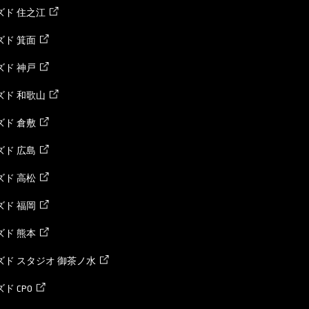
ズド 住之江
ド 箕面
ド 神戸
ズド 和歌山
ド 倉敷
ド 広島
ド 高松
ド 福岡
ド 熊本
ド スタジオ 御茶ノ水
ド CPO