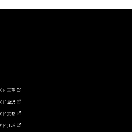
ド 三重
ド 金沢
ド 京都
ド 江坂