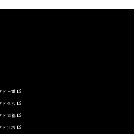
ド 三重
ド 金沢
ド 京都
ド 江坂