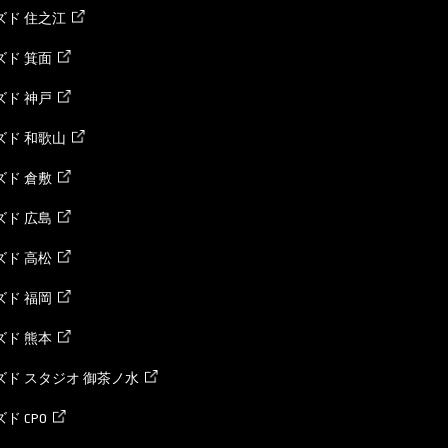
ズド 住之江
ド 箕面
ド 神戸
ズド 和歌山
ド 倉敷
ド 広島
ド 高松
ド 福岡
ド 熊本
ド スタジオ 御茶ノ水
ド CPO