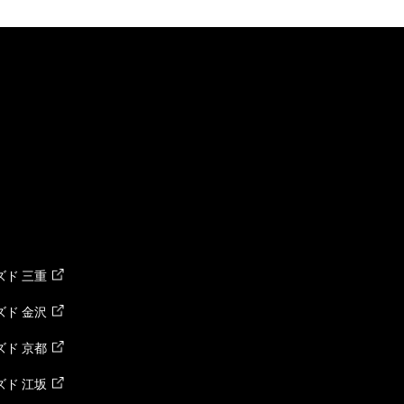
ド 三重
ド 金沢
ド 京都
ド 江坂