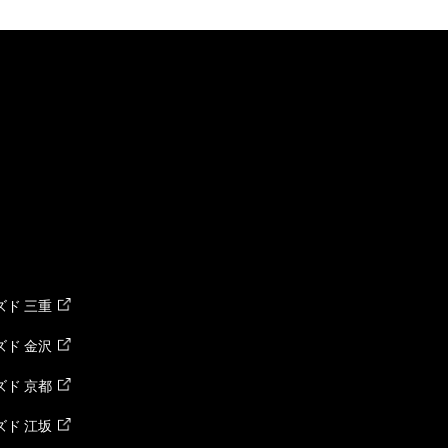
ド 三重
ド 金沢
ド 京都
ド 江坂