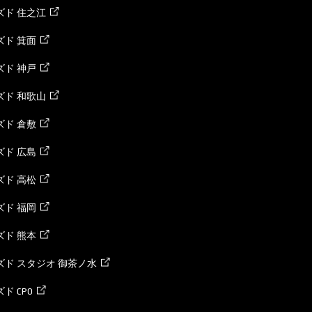
ズド 住之江
ド 箕面
ド 神戸
ズド 和歌山
ド 倉敷
ド 広島
ド 高松
ド 福岡
ド 熊本
ド スタジオ 御茶ノ水
ド CPO