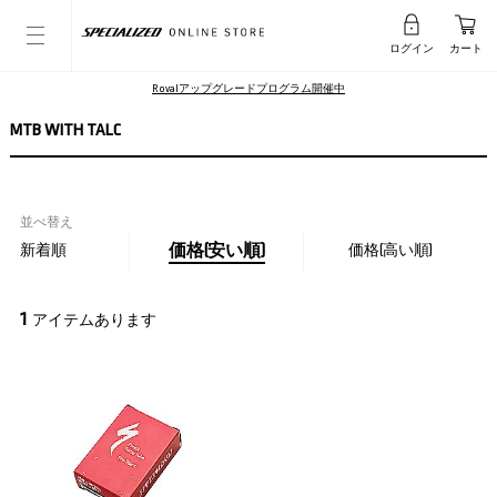
ログイン
カート
Rovalアップグレードプログラム開催中
MTB WITH TALC
並べ替え
新着順
価格(安い順)
価格(高い順)
1
アイテムあります