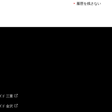
履歴を残さない
ド 三重
ド 金沢