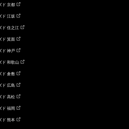
ド 京都
ド 江坂
ズド 住之江
ド 箕面
ド 神戸
ズド 和歌山
ド 倉敷
ド 広島
ド 高松
ド 福岡
ド 熊本