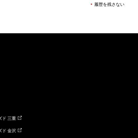
履歴を残さない
ド 三重
ド 金沢