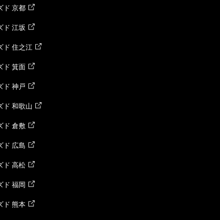
ド 京都
ド 江坂
ズド 住之江
ド 箕面
ド 神戸
ズド 和歌山
ド 倉敷
ド 広島
ド 高松
ド 福岡
ド 熊本