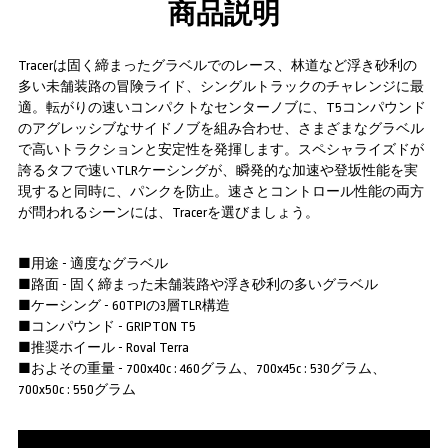
商品説明
Tracerは固く締まったグラベルでのレース、林道など浮き砂利の
多い未舗装路の冒険ライド、シングルトラックのチャレンジに最
適。転がりの速いコンパクトなセンターノブに、T5コンパウンド
のアグレッシブなサイドノブを組み合わせ、さまざまなグラベル
で高いトラクションと安定性を発揮します。スペシャライズドが
誇るタフで速いTLRケーシングが、瞬発的な加速や登坂性能を実
現すると同時に、パンクを防止。速さとコントロール性能の両方
が問われるシーンには、Tracerを選びましょう。
■用途 - 適度なグラベル
■路面 - 固く締まった未舗装路や浮き砂利の多いグラベル
■ケーシング - 60TPIの3層TLR構造
■コンパウンド - GRIPTON T5
■推奨ホイール - Roval Terra
■およその重量 - 700x40c : 460グラム、700x45c : 530グラム、
700x50c : 550グラム