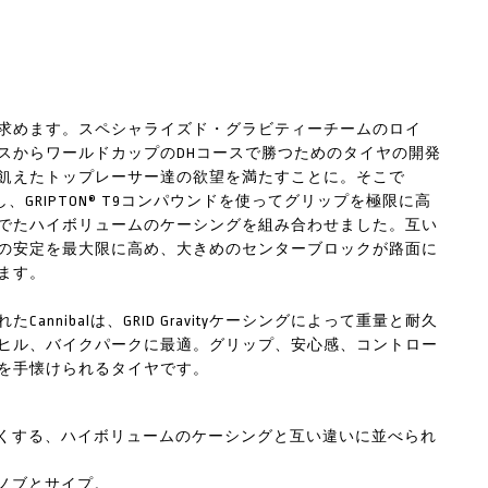
求めます。スペシャライズド・グラビティーチームのロイ
スからワールドカップのDHコースで勝つためのタイヤの開発
飢えたトップレーサー達の欲望を満たすことに。そこで
し、GRIPTON® T9コンパウンドを使ってグリップを極限に高
でたハイボリュームのケーシングを組み合わせました。互い
の安定を最大限に高め、大きめのセンターブロックが路面に
ます。
nibalは、GRID Gravityケーシングによって重量と耐久
ヒル、バイクパークに最適。グリップ、安心感、コントロー
を手懐けられるタイヤです。
くする、ハイボリュームのケーシングと互い違いに並べられ
ノブとサイプ。