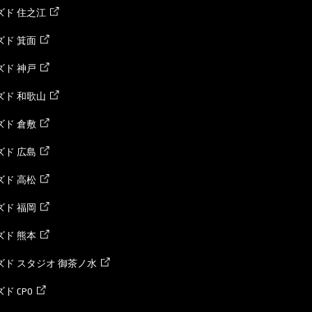
ズド 住之江
ド 箕面
ド 神戸
ズド 和歌山
ド 倉敷
ド 広島
ド 高松
ド 福岡
ド 熊本
ド スタジオ 御茶ノ水
ド CPO