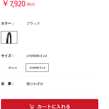
￥7,920
(税込)
カラー：
ブラック
サイズ：
27.5/650b X 2.4
29 x 2.4
27.5/650b X 2.4
在 庫：
残りわずか