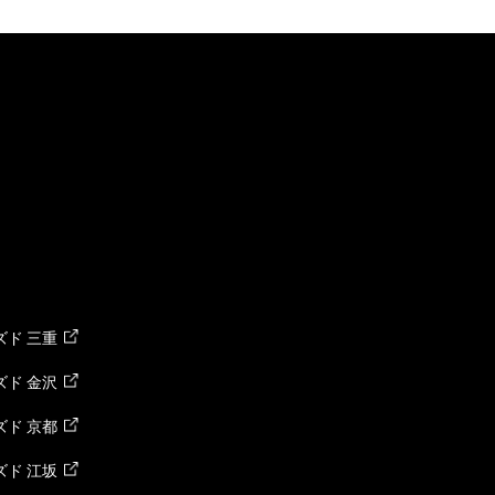
ド 三重
ド 金沢
ド 京都
ド 江坂