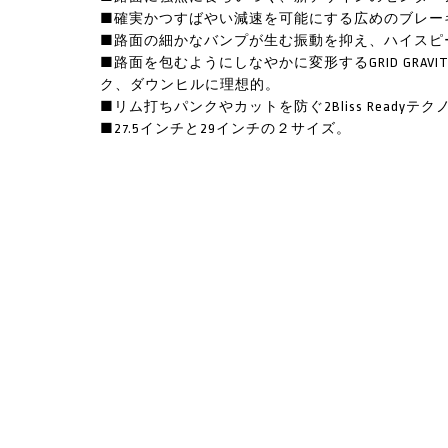
■確実かつすばやい減速を可能にする広めのブレー
■路面の細かなバンプが生む振動を抑え、ハイスピード
■路面を包むようにしなやかに変形するGRID GRA
ク、ダウンヒルに理想的。
■リム打ちパンクやカットを防ぐ2Bliss Readyテ
■27.5インチと29インチの２サイズ。