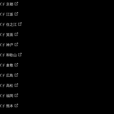
ド 京都
ド 江坂
ズド 住之江
ド 箕面
ド 神戸
ズド 和歌山
ド 倉敷
ド 広島
ド 高松
ド 福岡
ド 熊本