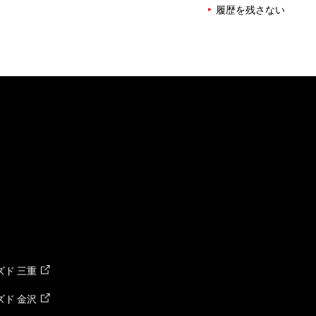
履歴を残さない
ド 三重
ド 金沢