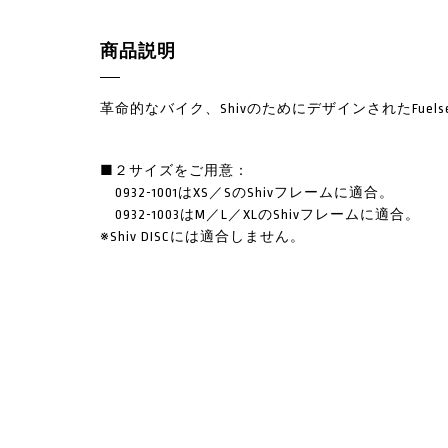
商品説明
革命的なバイク、ShivのためにデザインされたFuel
■２サイズをご用意：
0932-1001はXS／SのShivフレームに適合。
0932-1003はM／L／XLのShivフレームに適合。
※Shiv DISCには適合しません。