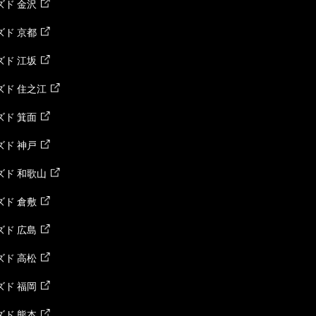
ド 金沢
ド 京都
ド 江坂
ズド 住之江
ド 箕面
ド 神戸
ズド 和歌山
ド 倉敷
ド 広島
ド 高松
ド 福岡
ド 熊本