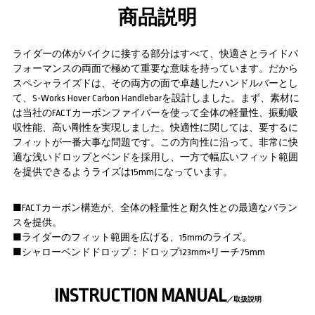
商品説明
ライダーの体がバイクに接する部分はすべて、快適さとライドパ
フォーマンスの両面で極めて重要な意味を持っています。だから
スペシャライズドは、その両方の面で卓越したハンドルバーとし
て、S-Works Hover Carbon Handlebarを設計しました。まず、素材に
は当社のFACTカーボンファイバーを使って全体の軽量性、振動吸
収性能、高い剛性を実現しました。快適性に関しては、要するに
フィットが一番大事な問題です。この方向性に沿って、非常に快
適な浅いドロップとベンドを採用し、一方で幅広いフィット範囲
を提供できるようライズは15mmになっています。
■FACTカーボン構造が、全体の軽量性と耐久性との最適なバラン
スを提供。
■ライダーのフィット範囲を広げる、15mmのライズ。
■シャローベンドドロップ：ドロップ123mm×リーチ75mm
INSTRUCTION MANUAL
／取扱説明