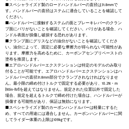
■スペシャライズド製のロードハンドルバーの直径は31.8mmで
す。ハンドルバーの直径はステムに適合していることを確認して
ください。
■ハンドルバーに接触するステムの面とブレーキレバーのクラン
プ面にバリがないことを確認してください。バリがある場合、ハ
ンドル表面が損傷し破損する恐れがあります。
■クランプ面にグリスなどの油分がないことを確認してくださ
い。油分によって、固定に必要な摩擦力が得られない可能性があ
ります。摩擦力を高めるために、カーボンアセンブリペーストの
塗布を推奨します。
■エアロハンドルバーエクステンションは特定のモデルのみ取り
付ることが可能です。エアロハンドルバーエクステンションはハ
ンドルバーの直径31.8mm部分でクランプされなければなりませ
ん。最小限の締め付けトルクで固定する必要があり、10.2N・m
(90in-lbf)を超えてはなりません。規定された位置以外で固定した
場合、規定を超えるトルクで締め付けた場合は、ハンドルバーが
損傷する可能性があり、保証は無効になります。
■スペシャライズド製のカーボンハンドルバーは軽量にするた
め、すべての用途には適合しません。カーボンハンドルバーに関
してライダー体重の上限は109kgです。