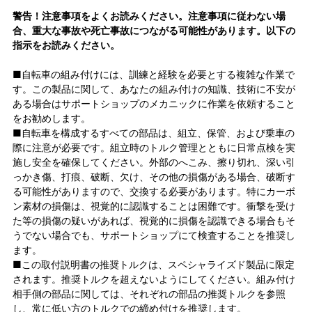
警告！注意事項をよくお読みください。注意事項に従わない場
合、重大な事故や死亡事故につながる可能性があります。以下の
指示をお読みください。
■自転車の組み付けには、訓練と経験を必要とする複雑な作業で
す。この製品に関して、あなたの組み付けの知識、技術に不安が
ある場合はサポートショップのメカニックに作業を依頼すること
をお勧めします。
■自転車を構成するすべての部品は、組立、保管、および乗車の
際に注意が必要です。組立時のトルク管理とともに日常点検を実
施し安全を確保してください。外部のへこみ、擦り切れ、深い引
っかき傷、打痕、破断、欠け、その他の損傷がある場合、破断す
る可能性がありますので、交換する必要があります。特にカーボ
ン素材の損傷は、視覚的に認識することは困難です。衝撃を受け
た等の損傷の疑いがあれば、視覚的に損傷を認識できる場合もそ
うでない場合でも、サポートショップにて検査することを推奨し
ます。
■この取付説明書の推奨トルクは、スペシャライズド製品に限定
されます。推奨トルクを超えないようにしてください。組み付け
相手側の部品に関しては、それぞれの部品の推奨トルクを参照
し、常に低い方のトルクでの締め付けを推奨します。