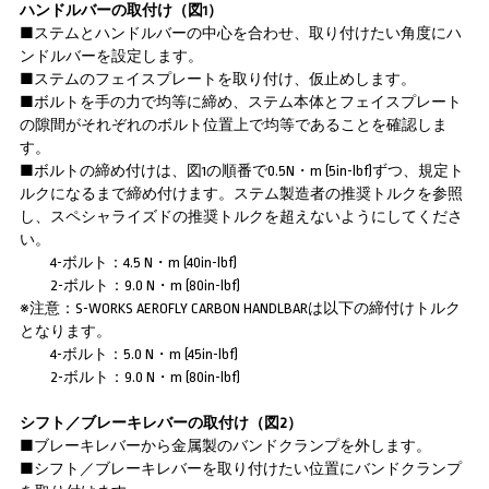
ハンドルバーの取付け（図1）
■ステムとハンドルバーの中心を合わせ、取り付けたい角度にハ
ンドルバーを設定します。
■ステムのフェイスプレートを取り付け、仮止めします。
■ボルトを手の力で均等に締め、ステム本体とフェイスプレート
の隙間がそれぞれのボルト位置上で均等であることを確認しま
す。
■ボルトの締め付けは、図1の順番で0.5N・m (5in-lbf)ずつ、規定ト
ルクになるまで締め付けます。ステム製造者の推奨トルクを参照
し、スペシャライズドの推奨トルクを超えないようにしてくださ
い。
4-ボルト：4.5 N・m (40in-lbf)
2-ボルト：9.0 N・m (80in-lbf)
※注意：S-WORKS AEROFLY CARBON HANDLBARは以下の締付けトルク
となります。
4-ボルト：5.0 N・m (45in-lbf)
2-ボルト：9.0 N・m (80in-lbf)
シフト／ブレーキレバーの取付け（図2）
■ブレーキレバーから金属製のバンドクランプを外します。
■シフト／ブレーキレバーを取り付けたい位置にバンドクランプ