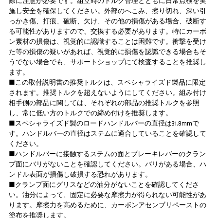
際に注意が必要です。組立時のトルク管理とともに日常点検を実
施し安全を確保してください。外部のへこみ、擦り切れ、深い引
っかき傷、打痕、破断、欠け、その他の損傷がある場合、破断す
る可能性がありますので、交換する必要があります。特にカーボ
ン素材の損傷は、視覚的に認識することは困難です。衝撃を受け
た等の損傷の疑いがあれば、視覚的に損傷を認識できる場合もそ
うでない場合でも、サポートショップにて検査することを推奨し
ます。
■この取付説明書の推奨トルクは、スペシャライズド製品に限定
されます。推奨トルクを超えないようにしてください。組み付け
相手側の部品に関しては、それぞれの部品の推奨トルクを参照
し、常に低い方のトルクでの締め付けを推奨します。
■スペシャライズド製のロードハンドルバーの直径は31.8mmで
す。ハンドルバーの直径はステムに適合していることを確認して
ください。
■ハンドルバーに接触するステムの面とブレーキレバーのクラン
プ面にバリがないことを確認してください。バリがある場合、ハ
ンドル表面が損傷し破損する恐れがあります。
■クランプ面にグリスなどの油分がないことを確認してくださ
い。油分によって、固定に必要な摩擦力が得られない可能性があ
ります。摩擦力を高めるために、カーボンアセンブリペーストの
塗布を推奨します。