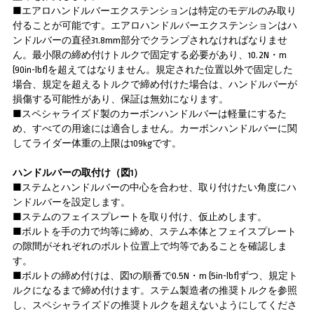
■エアロハンドルバーエクステンションは特定のモデルのみ取り
付ることが可能です。エアロハンドルバーエクステンションはハ
ンドルバーの直径31.8mm部分でクランプされなければなりませ
ん。最小限の締め付けトルクで固定する必要があり、10.2N・m
(90in-lbf)を超えてはなりません。規定された位置以外で固定した
場合、規定を超えるトルクで締め付けた場合は、ハンドルバーが
損傷する可能性があり、保証は無効になります。
■スペシャライズド製のカーボンハンドルバーは軽量にするた
め、すべての用途には適合しません。カーボンハンドルバーに関
してライダー体重の上限は109kgです。
ハンドルバーの取付け（図1）
■ステムとハンドルバーの中心を合わせ、取り付けたい角度にハ
ンドルバーを設定します。
■ステムのフェイスプレートを取り付け、仮止めします。
■ボルトを手の力で均等に締め、ステム本体とフェイスプレート
の隙間がそれぞれのボルト位置上で均等であることを確認しま
す。
■ボルトの締め付けは、図1の順番で0.5N・m (5in-lbf)ずつ、規定ト
ルクになるまで締め付けます。ステム製造者の推奨トルクを参照
し、スペシャライズドの推奨トルクを超えないようにしてくださ