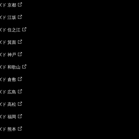
ド 京都
ド 江坂
ズド 住之江
ド 箕面
ド 神戸
ズド 和歌山
ド 倉敷
ド 広島
ド 高松
ド 福岡
ド 熊本