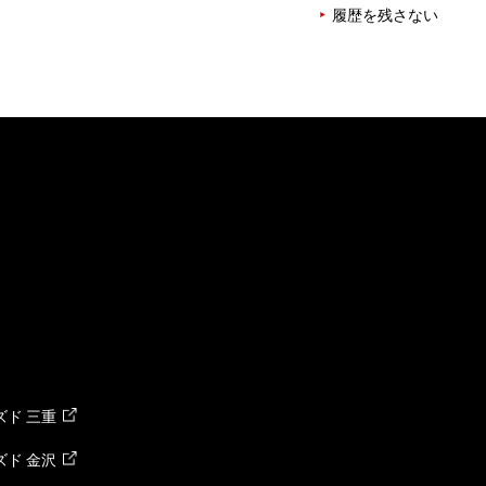
履歴を残さない
ド 三重
ド 金沢