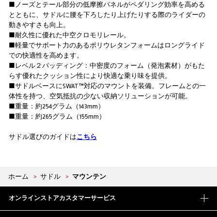
■ノーズとテール部分の低摩擦パネルがペダリング効率を高める
とともに、サドルに腰を下ろしたり上げたりする際のライダーの
動きやすさも向上。
■耐久性に優れた中空クロモリレール。
■軽量でサポート力のあるポリウレタンフォームはロングライド
での快適性を高めます。
■レベル２パッディング：中密度のフォーム（発泡素材）がもた
らす優れたクッション性により快適な乗り味を提供。
■サドルベースにSWAT™対応のマウントを装備。フレームとの一
体性を持つ、空気抵抗の少ない収納ソリューションが可能。
■重量：約254グラム（143mm）
■重量：約265グラム（155mm）
サドル選びのガイドは
こちら
ホーム
>
サドル
>
マウンテン
オンラインストアカスタマーサービス