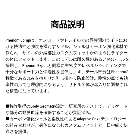
商品説明
Phenom Compは、オンロードやトレイルでの長時間のライドにお
ける快適性と強度を満たすサドル。シェルはカーボン強化素材で
作られ、サドルの外縁部はカスタムフィットかのようにライダー
の体にフィットします。このモデルは耐久性のあるCr-Moレールを
採用し、Phenom Expertと同様に中密度のレベル2パッティングで
十分なサポート力と快適性を提供します。テール部分はPhenomの
特徴である丸みを持たせた引っ掛かり防止設計。剛性の点でも効
率性の点でも理想的になるよう、サドル全体が念入りに調整され
た構造になっています。
■特許取得のBody Geometry設計。研究所のテストで、デリケート
な部分の動脈血流を確保することが実証済み。
■カーボン強化シェルと柔軟性のあるAdaptive Edgeテクノロジー
の組み合わせが、身体になじむカスタムフィットと一日中続く快
適さを提供。