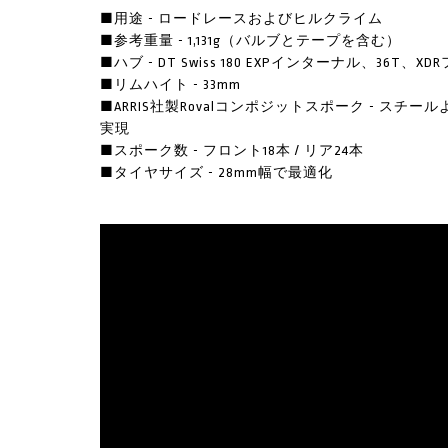
■用途 - ロードレースおよびヒルクライム
■参考重量 - 1,131g（バルブとテープを含む）
■ハブ - DT Swiss 180 EXPインターナル、36T、
■リムハイト - 33mm
■ARRIS社製Rovalコンポジットスポーク - スチ
実現
■スポーク数 - フロント18本 / リア24本
■タイヤサイズ - 28mm幅で最適化