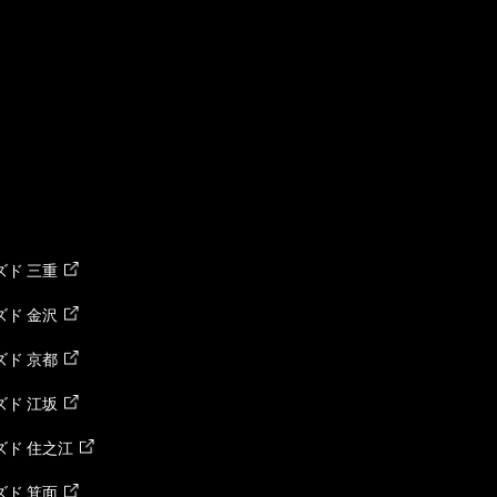
ド 三重
ド 金沢
ド 京都
ド 江坂
ズド 住之江
ド 箕面