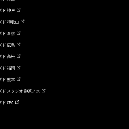
ド 神戸
ズド 和歌山
ド 倉敷
ド 広島
ド 高松
ド 福岡
ド 熊本
ド スタジオ 御茶ノ水
ド CPO