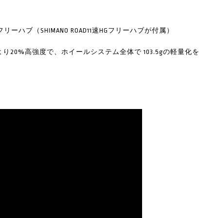
XDRフリーハブ（SHIMANO ROAD11速HGフリーハブが付属）
ールより20%高強度で、ホイールシステム全体で 103.5gの軽量化を