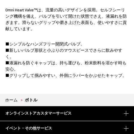
Omni Heart Valve™は、流量の高いデザインを採用。セルフシーリ
ング機構を備え、バルブを引いて開けた状態でさえ、液漏れを防
ぎます。滑らないグリップや磨き上げた表面も、使いやすさに貢
献しています。
■シンプルなハンズフリー開閉式バルブ。
■新しいバルブ形状と小ぶりのマウスピースでさらに飲みやす
く。
■液漏れを防ぐキャップは、持ち運びも、粉末飲料を溶かす時も
安心。
■グリップして掴みやすい、外側にラバーをかぶせたキャップ。
ホーム
>
ボトル
オンラインストアカスタマーサービス
イベント・その他サービス