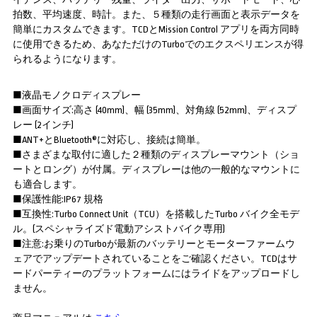
拍数、平均速度、時計。また、５種類の走行画面と表示データを
簡単にカスタムできます。TCDとMission Control アプリを両方同時
に使用できるため、あなただけのTurboでのエクスペリエンスが得
られるようになります。
■液晶モノクロディスプレー
■画面サイズ:高さ (40mm)、幅 (35mm)、対角線 (52mm)、ディスプ
レー (2インチ)
■ANT+とBluetooth®に対応し、接続は簡単。
■さまざまな取付に適した２種類のディスプレーマウント（ショ
ートとロング）が付属。ディスプレーは他の一般的なマウントに
も適合します。
■保護性能:IP67 規格
■互換性:Turbo Connect Unit（TCU）を搭載したTurbo バイク全モデ
ル。(スペシャライズド電動アシストバイク専用)
■注意:お乗りのTurboが最新のバッテリーとモーターファームウ
ェアでアップデートされていることをご確認ください。TCDはサ
ードパーティーのプラットフォームにはライドをアップロードし
ません。