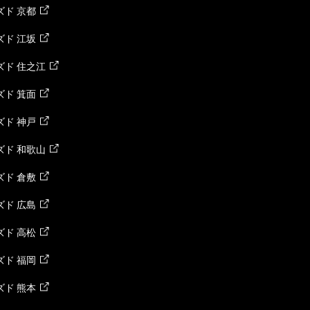
ド 京都
ド 江坂
ズド 住之江
ド 箕面
ド 神戸
ズド 和歌山
ド 倉敷
ド 広島
ド 高松
ド 福岡
ド 熊本