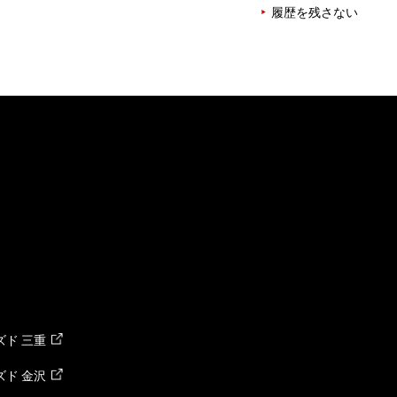
履歴を残さない
ド 三重
ド 金沢