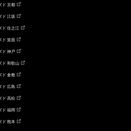
ド 京都
ド 江坂
ズド 住之江
ド 箕面
ド 神戸
ズド 和歌山
ド 倉敷
ド 広島
ド 高松
ド 福岡
ド 熊本