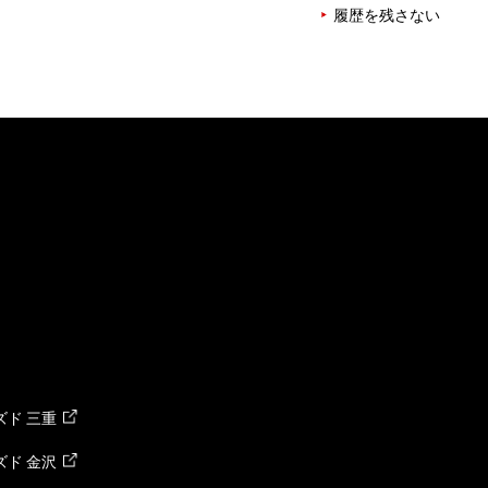
履歴を残さない
ド 三重
ド 金沢