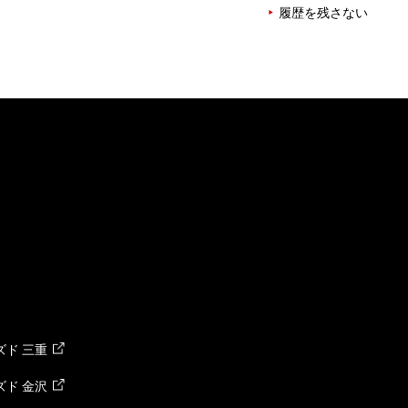
履歴を残さない
ド 三重
ド 金沢