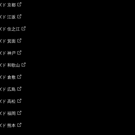
ド 京都
ド 江坂
ズド 住之江
ド 箕面
ド 神戸
ズド 和歌山
ド 倉敷
ド 広島
ド 高松
ド 福岡
ド 熊本