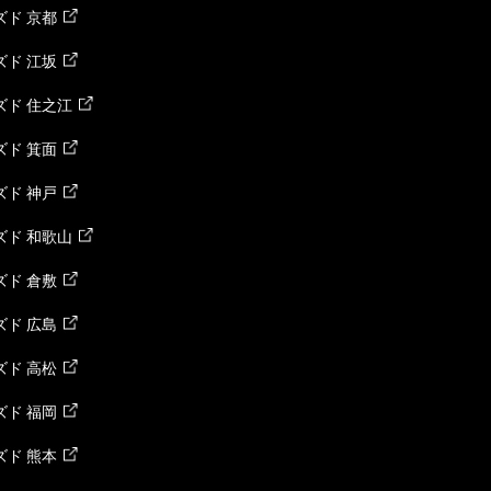
ド 京都
ド 江坂
ズド 住之江
ド 箕面
ド 神戸
ズド 和歌山
ド 倉敷
ド 広島
ド 高松
ド 福岡
ド 熊本