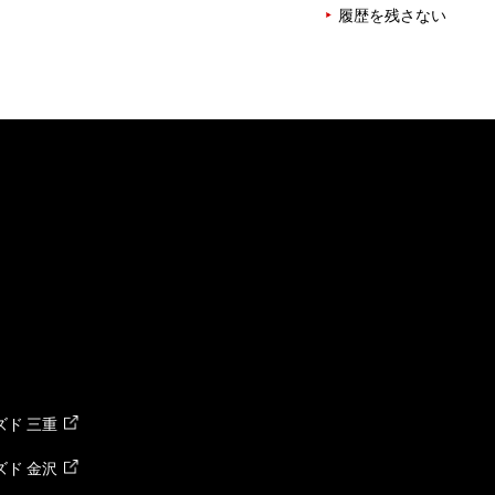
履歴を残さない
ド 三重
ド 金沢