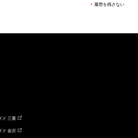
履歴を残さない
ド 三重
ド 金沢