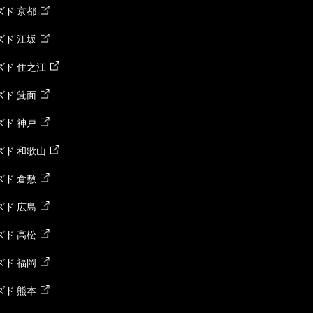
ド 京都
ド 江坂
ズド 住之江
ド 箕面
ド 神戸
ズド 和歌山
ド 倉敷
ド 広島
ド 高松
ド 福岡
ド 熊本