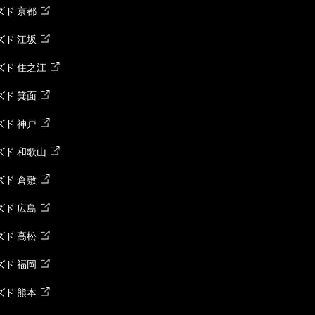
ド 京都
ド 江坂
ズド 住之江
ド 箕面
ド 神戸
ズド 和歌山
ド 倉敷
ド 広島
ド 高松
ド 福岡
ド 熊本