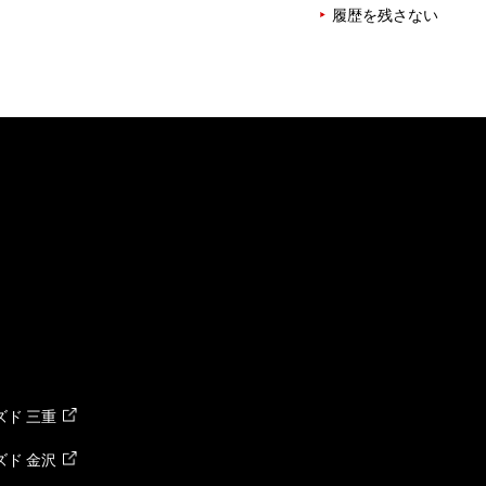
履歴を残さない
ド 三重
ド 金沢