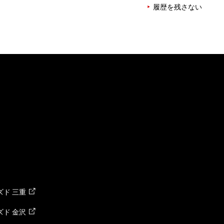
履歴を残さない
ド 三重
ド 金沢