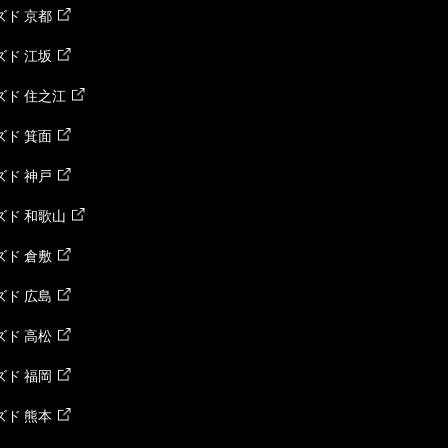
ド 京都
ド 江坂
ズド 住之江
ド 箕面
ド 神戸
ズド 和歌山
ド 倉敷
ド 広島
ド 高松
ド 福岡
ド 熊本