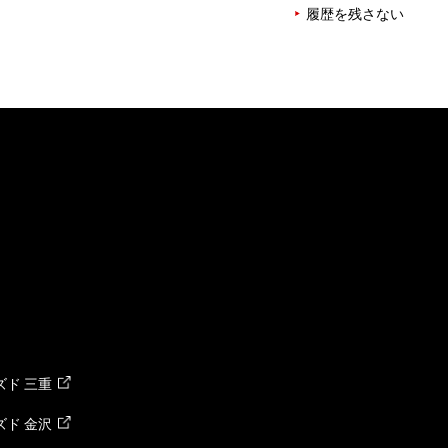
履歴を残さない
ド 三重
ド 金沢