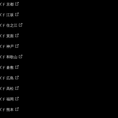
ド 京都
ド 江坂
ズド 住之江
ド 箕面
ド 神戸
ズド 和歌山
ド 倉敷
ド 広島
ド 高松
ド 福岡
ド 熊本