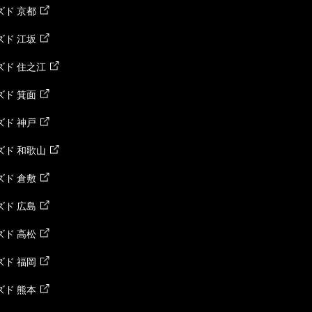
ド 京都
ド 江坂
ズド 住之江
ド 箕面
ド 神戸
ズド 和歌山
ド 倉敷
ド 広島
ド 高松
ド 福岡
ド 熊本