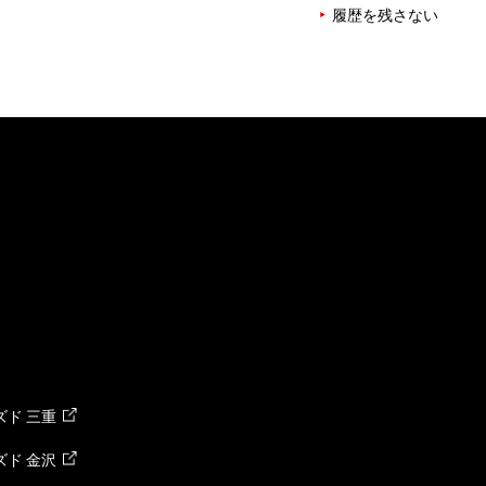
履歴を残さない
ド 三重
ド 金沢