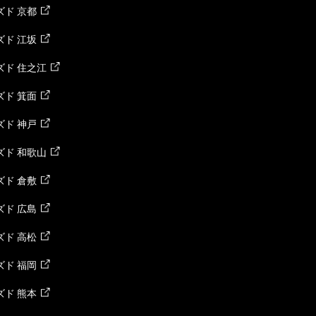
ド 京都
ド 江坂
ズド 住之江
ド 箕面
ド 神戸
ズド 和歌山
ド 倉敷
ド 広島
ド 高松
ド 福岡
ド 熊本