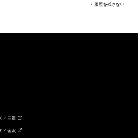
履歴を残さない
ド 三重
ド 金沢