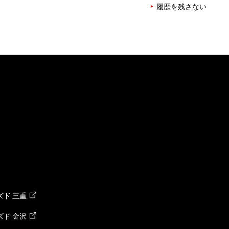
履歴を残さない
ド 三重
ド 金沢