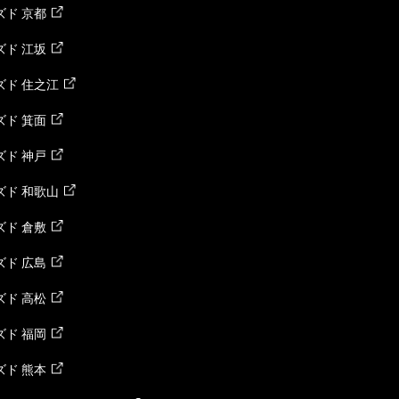
ド 京都
ド 江坂
ズド 住之江
ド 箕面
ド 神戸
ズド 和歌山
ド 倉敷
ド 広島
ド 高松
ド 福岡
ド 熊本