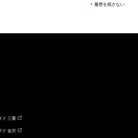
履歴を残さない
ド 三重
ド 金沢