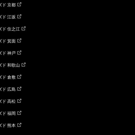
ド 京都
ド 江坂
ズド 住之江
ド 箕面
ド 神戸
ズド 和歌山
ド 倉敷
ド 広島
ド 高松
ド 福岡
ド 熊本