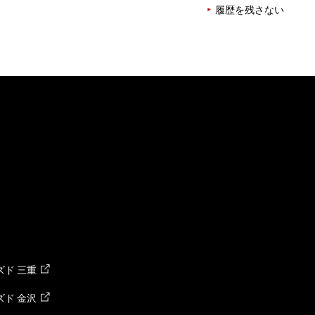
履歴を残さない
ド 三重
ド 金沢