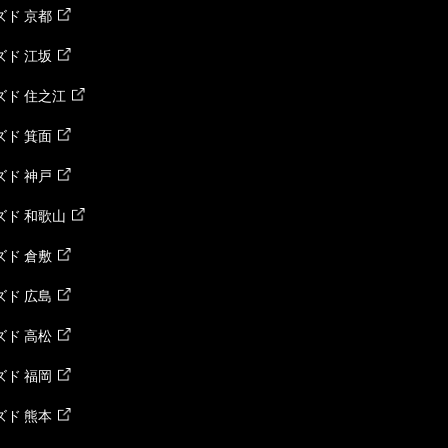
ド 京都
ド 江坂
ズド 住之江
ド 箕面
ド 神戸
ズド 和歌山
ド 倉敷
ド 広島
ド 高松
ド 福岡
ド 熊本