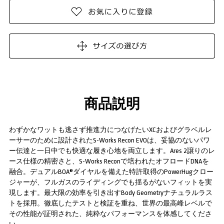
商品説明
わずかなワットも逃さず推進力につなげたいXCおよびグラベルレ
ーサーのために設計されたS-Works Recon EVOは、妥協のないパワ
ー伝達と一日中でも快適な履き心地を両立します。Ares 2譲りのレ
ース仕様の精密さと、S-Works Reconで培われたオフロードDNAを
融合。デュアルBOA®ダイヤルを備えた特許取得のPowerHugクロー
ジャーが、フルガスのライディングでも揺るがないフィットを実
現します。最大限の効率を引き出すBody Geometryナチュラルラス
トを採用。徹底したテストと検証を重ね、世界の最高峰レベルで
その性能が証明された、純粋なパフォーマンスを体感してくださ