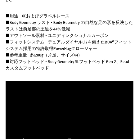
い。
■用途 - XCおよびグラベルレース
■Body Geometry ラスト - Body Geometry の自然な足の形を反映した
ラストは前足部の圧迫を44%低減
■アウトソール素材 - ユニディレクショナルカーボン
■フィットシステム - デュアルダイヤルLi2を備えたBOA®フィット
システム採用の特許取得PowerHugクロージャー
■参考重量 - 約280g（片足、サイズ44）
■対応フットベッド - Body Geometry SLフットベッド Gen 2、Retül
カスタムフットベッド