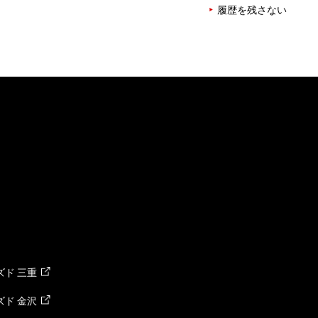
履歴を残さない
ド 三重
ド 金沢