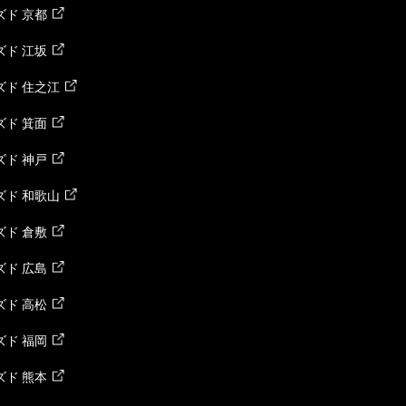
ド 京都
ド 江坂
ズド 住之江
ド 箕面
ド 神戸
ズド 和歌山
ド 倉敷
ド 広島
ド 高松
ド 福岡
ド 熊本