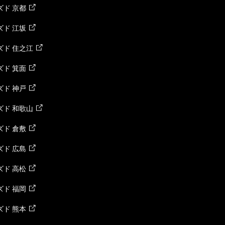
ド 京都
ド 江坂
ズド 住之江
ド 箕面
ド 神戸
ズド 和歌山
ド 倉敷
ド 広島
ド 高松
ド 福岡
ド 熊本