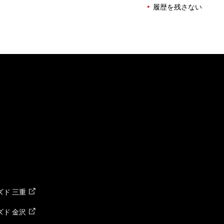
履歴を残さない
ド 三重
ド 金沢