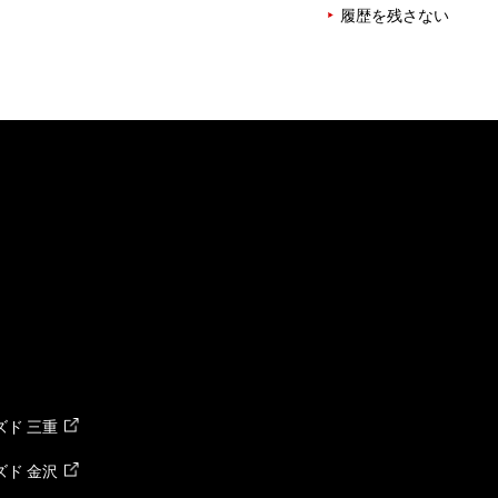
履歴を残さない
ド 三重
ド 金沢