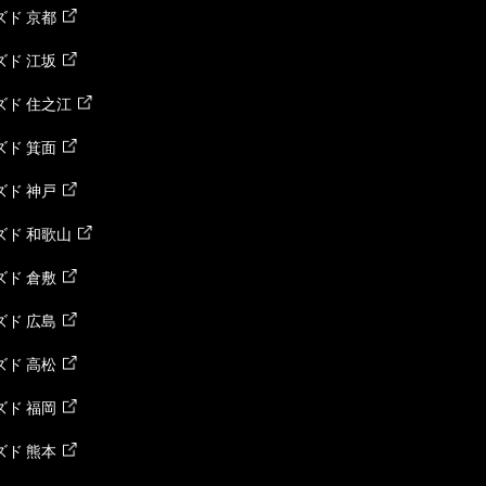
ド 京都
ド 江坂
ズド 住之江
ド 箕面
ド 神戸
ズド 和歌山
ド 倉敷
ド 広島
ド 高松
ド 福岡
ド 熊本