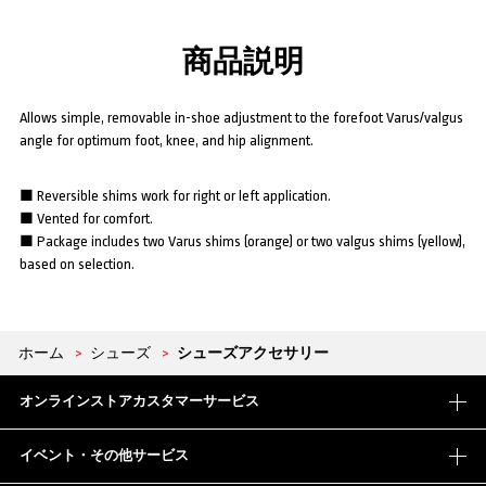
商品説明
Allows simple, removable in-shoe adjustment to the forefoot Varus/valgus
angle for optimum foot, knee, and hip alignment.
■ Reversible shims work for right or left application.
■ Vented for comfort.
■ Package includes two Varus shims (orange) or two valgus shims (yellow),
based on selection.
ホーム
>
シューズ
>
シューズアクセサリー
オンラインストアカスタマーサービス
イベント・その他サービス