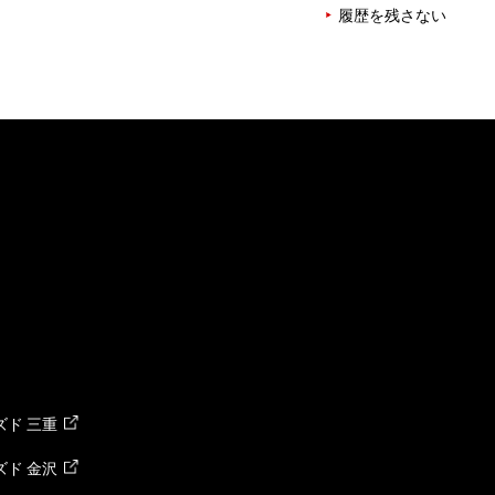
履歴を残さない
ド 三重
ド 金沢