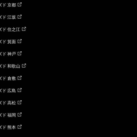
ド 京都
ド 江坂
ズド 住之江
ド 箕面
ド 神戸
ズド 和歌山
ド 倉敷
ド 広島
ド 高松
ド 福岡
ド 熊本