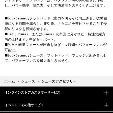
ジオメトリーフットベッドは、ペダリング時の脚の動きに作用
し、パワー効率、耐久力、そして快適性を大きく引き上げます。
■Body Geometryフットベッドは出力を明らかに向上させ、疲労困
憊になる時間を減らし、腰や膝、さらに足を整列させることで怪
我のリスクを低減させます。
■Red+、Blue++、またはGreen+++の外形に分かれた、特注の縦方
向の土踏まずと中足骨サポート。
■独自の軽量フォームが圧迫を防ぎ、長時間のパフォーマンスが
可能に。
■Body Geometryシューズ、フットベッド、ウェッジと組み合わせ
て、パフォーマンスを最大限引き出そう。
ホーム
>
シューズ
>
シューズアクセサリー
オンラインストアカスタマーサービス
イベント・その他サービス