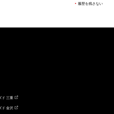
履歴を残さない
ド 三重
ド 金沢