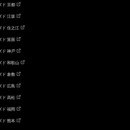
ド 京都
ド 江坂
ズド 住之江
ド 箕面
ド 神戸
ズド 和歌山
ド 倉敷
ド 広島
ド 高松
ド 福岡
ド 熊本