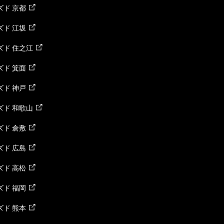
ド 京都
ド 江坂
ズド 住之江
ド 箕面
ド 神戸
ズド 和歌山
ド 倉敷
ド 広島
ド 高松
ド 福岡
ド 熊本