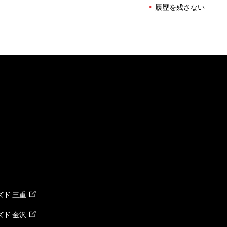
履歴を残さない
ド 三重
ド 金沢