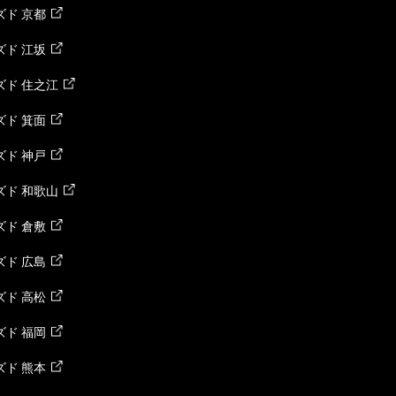
ド 京都
ド 江坂
ズド 住之江
ド 箕面
ド 神戸
ズド 和歌山
ド 倉敷
ド 広島
ド 高松
ド 福岡
ド 熊本