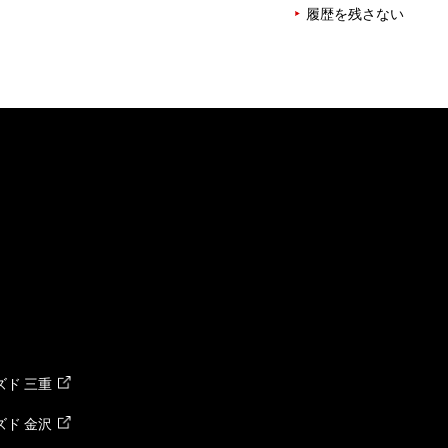
履歴を残さない
ド 三重
ド 金沢