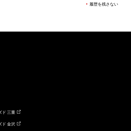
履歴を残さない
ド 三重
ド 金沢