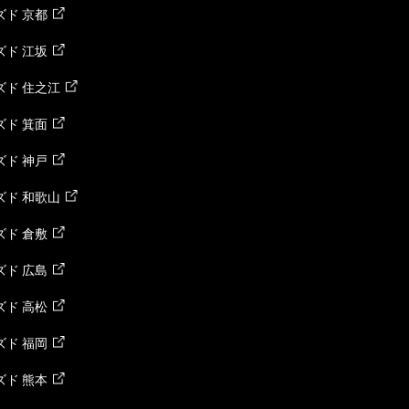
ド 京都
ド 江坂
ズド 住之江
ド 箕面
ド 神戸
ズド 和歌山
ド 倉敷
ド 広島
ド 高松
ド 福岡
ド 熊本