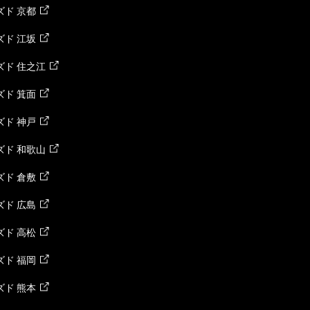
ド 京都
ド 江坂
ズド 住之江
ド 箕面
ド 神戸
ズド 和歌山
ド 倉敷
ド 広島
ド 高松
ド 福岡
ド 熊本