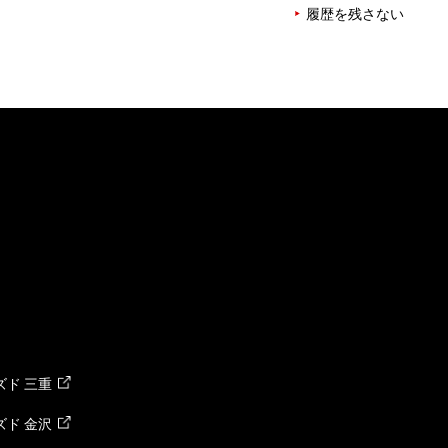
履歴を残さない
ド 三重
ド 金沢