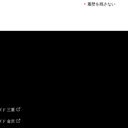
履歴を残さない
ド 三重
ド 金沢