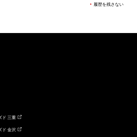
履歴を残さない
ド 三重
ド 金沢