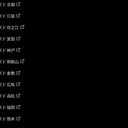
ド 京都
ド 江坂
ズド 住之江
ド 箕面
ド 神戸
ズド 和歌山
ド 倉敷
ド 広島
ド 高松
ド 福岡
ド 熊本