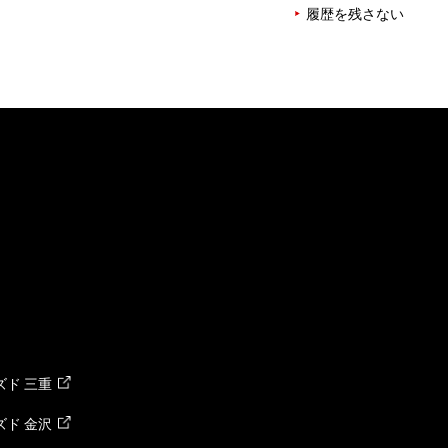
履歴を残さない
ド 三重
ド 金沢