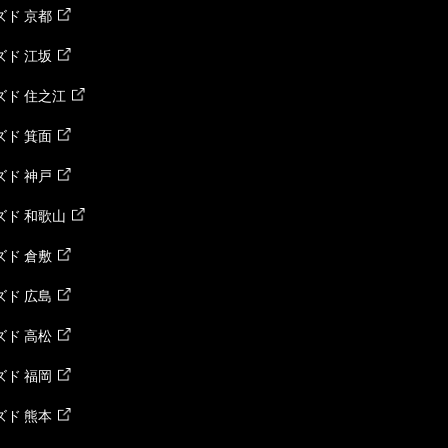
ド 京都
ド 江坂
ズド 住之江
ド 箕面
ド 神戸
ズド 和歌山
ド 倉敷
ド 広島
ド 高松
ド 福岡
ド 熊本