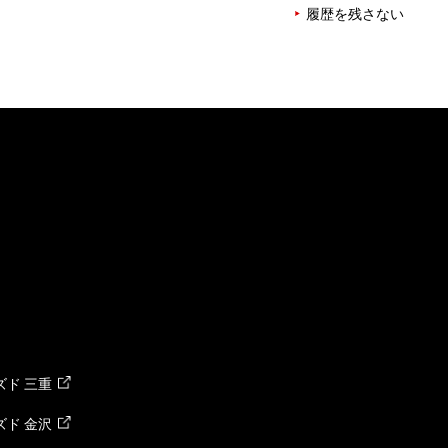
履歴を残さない
ド 三重
ド 金沢