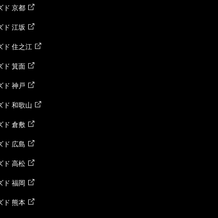
ド 京都
ド 江坂
ズド 住之江
ド 箕面
ド 神戸
ズド 和歌山
ド 倉敷
ド 広島
ド 高松
ド 福岡
ド 熊本